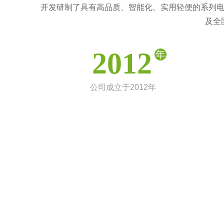
开发研制了具有高品质、智能化、实用轻便的系列电
及全
2012
年
公司成立于2012年