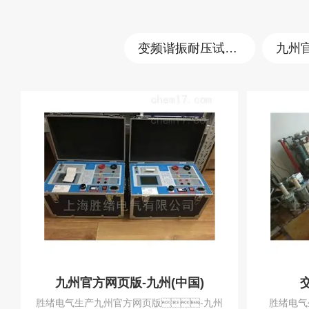
变频谐振耐压试验装置
九州官方网页版-九州(中国)
胜绪电气生产九州官方网页版-九州
胜绪电气